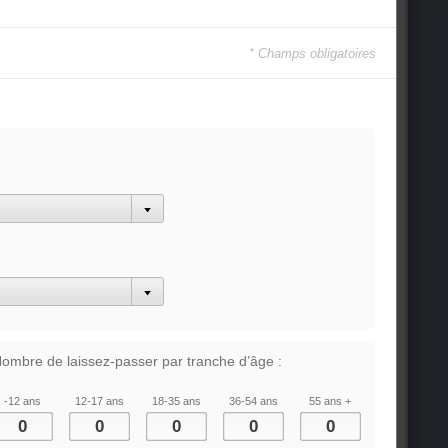
* Champs obligatoires
ombre de laissez-passer par tranche d’âge :
-12 ans
12-17 ans
18-35 ans
36-54 ans
55 ans +