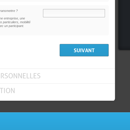
ransmettre ?
e entreprise, une
 particuliers, mobilité
ec un participant.
ERSONNELLES
TION