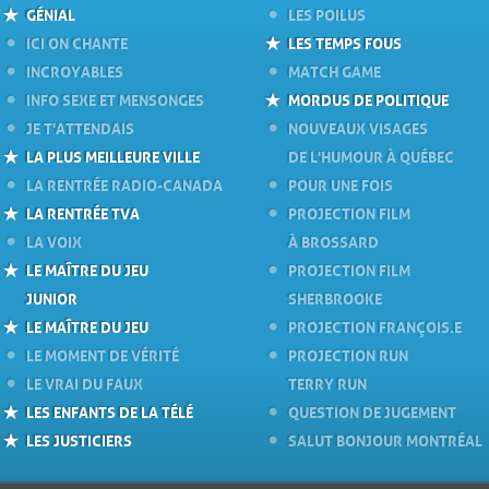
GÉNIAL
LES POILUS
ICI ON CHANTE
LES TEMPS FOUS
INCROYABLES
MATCH GAME
INFO SEXE ET MENSONGES
MORDUS DE POLITIQUE
JE T'ATTENDAIS
NOUVEAUX VISAGES
LA PLUS MEILLEURE VILLE
DE L'HUMOUR À QUÉBEC
LA RENTRÉE RADIO-CANADA
POUR UNE FOIS
LA RENTRÉE TVA
PROJECTION FILM
LA VOIX
À BROSSARD
LE MAÎTRE DU JEU
PROJECTION FILM
JUNIOR
SHERBROOKE
LE MAÎTRE DU JEU
PROJECTION FRANÇOIS.E
LE MOMENT DE VÉRITÉ
PROJECTION RUN
LE VRAI DU FAUX
TERRY RUN
LES ENFANTS DE LA TÉLÉ
QUESTION DE JUGEMENT
LES JUSTICIERS
SALUT BONJOUR MONTRÉAL