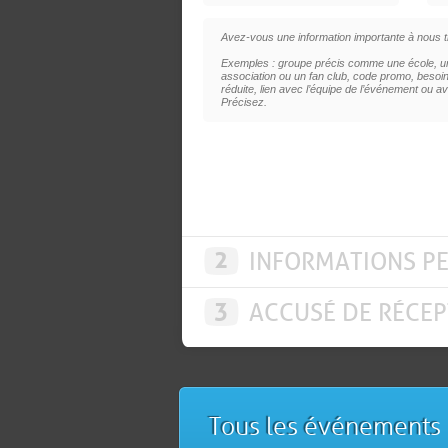
Avez-vous une information importante à nous t
Exemples : groupe précis comme une école, un
association ou un fan club, code promo, besoins
réduite, lien avec l’équipe de l’événement ou av
Précisez.
2
INFORMATIONS P
3
ACCUSÉ DE RÉCEP
Tous les événements