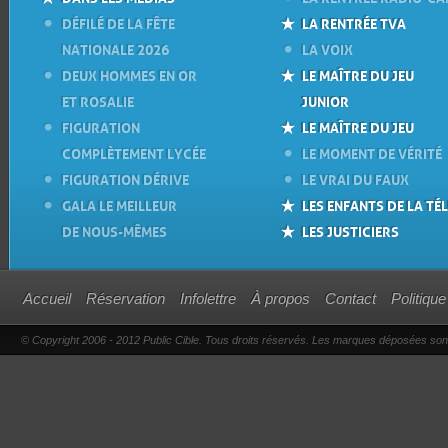
DÉFILÉ DE LA FÊTE
LA RENTRÉE TVA
NATIONALE 2026
LA VOIX
DEUX HOMMES EN OR
LE MAÎTRE DU JEU
ET ROSALIE
JUNIOR
FIGURATION
LE MAÎTRE DU JEU
COMPLÈTEMENT LYCÉE
LE MOMENT DE VÉRITÉ
FIGURATION DÉRIVE
LE VRAI DU FAUX
GALA LE MEILLEUR
LES ENFANTS DE LA TÉL
DE NOUS-MÊMES
LES JUSTICIERS
Accueil
Réservation
Infolettre
À propos
Contact
Politique
© Copyright 2006 - 2012 Public Cible. Tous droits réservés. Les marques déposées sont l