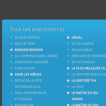
Tous les événements
AU BAR CENTRAL
GÉNIAL
BELLE ET BUM
ICI ON CHANTE
BONSOIR BONSOIR
INCROYABLES
ÇA COMMENCE BIEN L'ANNÉE
INFO SEXE ET MENSON
CHANTEURS MASQUÉS
JE T'ATTENDAIS
CIAO MILANO
LA PLUS MEILLEURE VIL
DANS LES MÉDIAS
LA RENTRÉE RADIO-C
DÉFILÉ DE LA FÊTE
LA RENTRÉE TVA
NATIONALE 2026
LA VOIX
DEUX HOMMES EN OR
LE MAÎTRE DU JEU
ET ROSALIE
JUNIOR
FIGURATION
LE MAÎTRE DU JEU