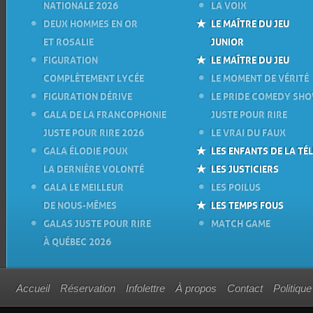
NATIONALE 2026
LA VOIX
DEUX HOMMES EN OR
LE MAÎTRE DU JEU
ET ROSALIE
JUNIOR
FIGURATION
LE MAÎTRE DU JEU
COMPLÈTEMENT LYCÉE
LE MOMENT DE VÉRITÉ
FIGURATION DÉRIVE
LE PRIDE COMEDY SH
GALA DE LA FRANCOPHONIE
JUSTE POUR RIRE
JUSTE POUR RIRE 2026
LE VRAI DU FAUX
GALA ÉLODIE POUX
LES ENFANTS DE LA TÉL
LA DERNIÈRE VOLONTÉ
LES JUSTICIERS
GALA LE MEILLEUR
LES POILUS
DE NOUS-MÊMES
LES TEMPS FOUS
GALAS JUSTE POUR RIRE
MATCH GAME
À QUÉBEC 2026
Accueil
Réservation
Infolettre
À propos
Contact
Politique