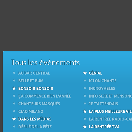
Tous les événements
AU BAR CENTRAL
GÉNIAL
BELLE ET BUM
ICI ON CHANTE
BONSOIR BONSOIR
INCROYABLES
ÇA COMMENCE BIEN L'ANNÉE
INFO SEXE ET MENSON
CHANTEURS MASQUÉS
JE T'ATTENDAIS
CIAO MILANO
LA PLUS MEILLEURE VIL
DANS LES MÉDIAS
LA RENTRÉE RADIO-C
DÉFILÉ DE LA FÊTE
LA RENTRÉE TVA